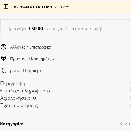
package
ΔΩΡΕΑΝ ΑΠΟΣΤΟΛΗ
ΑΠΟ 29€
Προσθήκη
€
30,00
ακόμη για δωρεάν αποστολή!
history
Αλλαγές / Επιστροφές
diamond
Προστασία Κοσμημάτων
euro
Τρόποι Πληρωμής
Περιγραφή
Επιπλέον πληροφορίες
Αξιολογήσεις (0)
Έχετε ερωτήσεις;
Κατηγορία:
Κολιέ