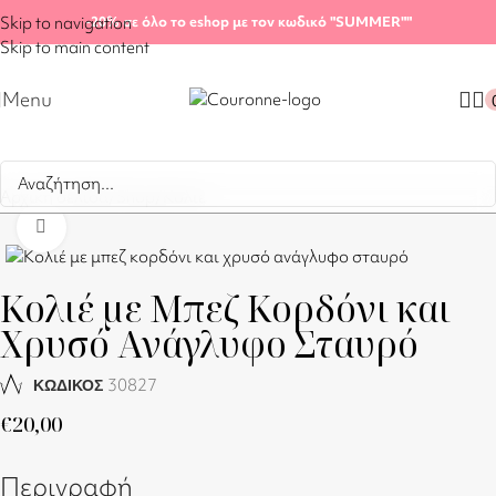
Skip to navigation
-20%
σε όλο το eshop με τον κωδικό "SUMMER"
"
Skip to main content
Menu
Αρχική σελίδα
/
Shop
/
Κολιέ
Click to enlarge
Κολιέ με Μπεζ Κορδόνι και
Χρυσό Ανάγλυφο Σταυρό
30827
ΚΩΔΙΚΟΣ
€
20,00
Περιγραφή