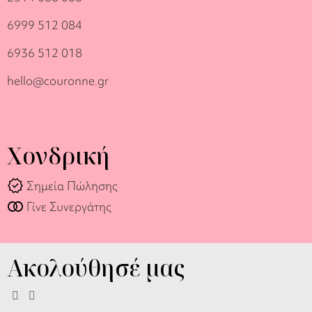
6999 512 084
6936 512 018
hello@couronne.gr
Χονδρική
verified
Σημεία Πώλησης
join_full
Γίνε Συνεργάτης
Ακολούθησέ μας