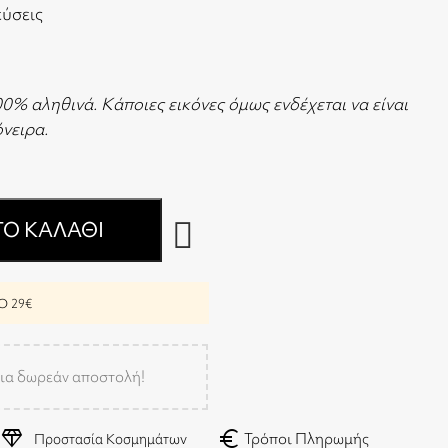
εύσεις
00% αληθινά. Κάποιες εικόνες όμως ενδέχεται να είναι
 όνειρα.
Ο ΚΑΛΆΘΙ
 29€
ια δωρεάν αποστολή!
diamond
euro
Τρόποι Πληρωμής
Προστασία Κοσμημάτων