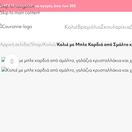
ΩΡΕΑΝ αποστολή για αγορές άνω των 30€
Skip to navigation
Skip to main content
Κολιέ
Βραχιόλια
Σκουλαρίκια
Αρχική σελίδα
/
Shop
/
Κολιέ
/
Κολιέ με Μπλε Καρδιά από Σμάλτο κ
Click to enlarge