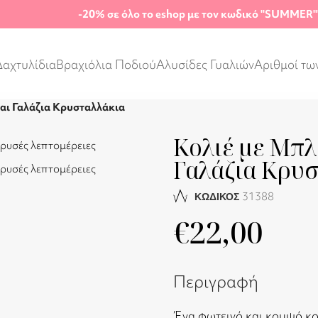
-20%
σε όλο το eshop με τον κωδικό "SUMMER"
Δαχτυλίδια
Βραχιόλια Ποδιού
Αλυσίδες Γυαλιών
Αριθμοί τω
αι Γαλάζια Κρυσταλλάκια
Κολιέ με Μπλ
Γαλάζια Κρυ
31388
ΚΩΔΙΚΟΣ
€
22,00
Περιγραφή
Ένα φωτεινό και κομψό κο