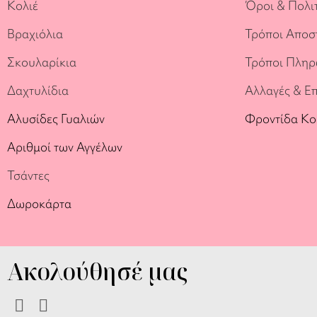
Κολιέ
Όροι & Πολι
Βραχιόλια
Τρόποι Αποσ
Σκουλαρίκια
Τρόποι Πλη
Δαχτυλίδια
Αλλαγές & Ε
Αλυσίδες Γυαλιών
Φροντίδα Κ
Αριθμοί των Αγγέλων
Τσάντες
Δωροκάρτα
Ακολούθησέ μας