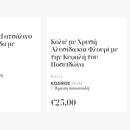
d ατσάλινο
Κολιέ με Χρυσή
δα με
Αλυσίδα και Φλουρί με
την Κεφαλή του
Ποσειδώνα
λή
Κολιέ
ΚΩΔΙΚΟΣ
28284
Άμεση αποστολή
€
25,00