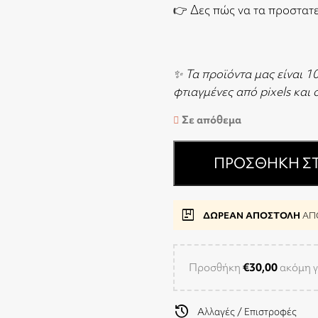
👉
Δες πώς να τα προστατ
✨ Τα προϊόντα μας είναι 1
φτιαγμένες από pixels και
Σε απόθεμα
ΠΡΟΣΘΉΚΗ ΣΤ
package
ΔΩΡΕΑΝ ΑΠΟΣΤΟΛΗ
ΑΠΟ
Προσθήκη
€
30,00
ακόμη γ
history
Αλλαγές / Επιστροφές