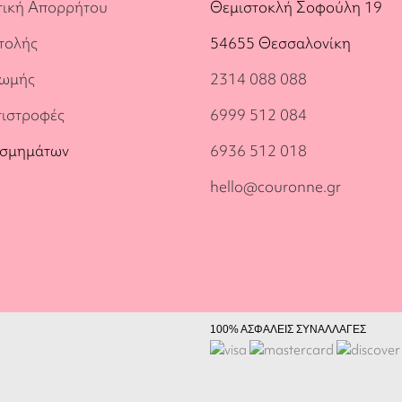
τική Απορρήτου
Θεμιστοκλή Σοφούλη 19
τολής
54655 Θεσσαλονίκη
ρωμής
2314 088 088
πιστροφές
6999 512 084
οσμημάτων
6936 512 018
hello@couronne.gr
100% ΑΣΦΑΛΕΙΣ ΣΥΝΑΛΛΑΓΕΣ