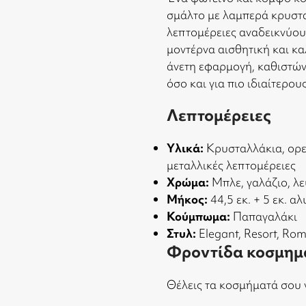
σμάλτο με λαμπερά κρυστα
λεπτομέρειες αναδεικνύου
μοντέρνα αισθητική και κ
άνετη εφαρμογή, καθιστώντ
όσο και για πιο ιδιαίτερο
Λεπτομέρειες
Υλικά:
Κρυσταλλάκια, ορει
μεταλλικές λεπτομέρειες
Χρώμα:
Μπλε, γαλάζιο, λε
Μήκος:
44,5 εκ. + 5 εκ. 
Κούμπωμα:
Παπαγαλάκι
Στυλ:
Elegant, Resort, Rom
Φροντίδα κοσμημ
Θέλεις τα κοσμήματά σου 