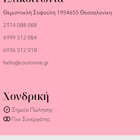
Θεμιστοκλή Σοφούλη 19
54655 Θεσσαλονίκη
2314 088 088
6999 512 084
6936 512 018
hello@couronne.gr
Χονδρική
verified
Σημεία Πώλησης
join_full
Γίνε Συνεργάτης