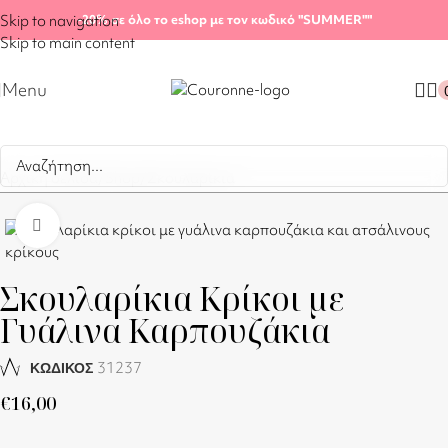
Skip to navigation
-20%
σε όλο το eshop με τον κωδικό "SUMMER"
"
Skip to main content
Menu
Αρχική σελίδα
/
Shop
/
Σκουλαρίκια
Click to enlarge
Σκουλαρίκια Κρίκοι με
Γυάλινα Καρπουζάκια
31237
ΚΩΔΙΚΟΣ
€
16,00