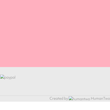
Created by
HumanTwo