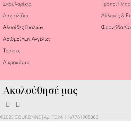
Σκουλαρίκια
Τρόποι Πλη
Δαχτυλίδια
Αλλαγές & Ε
Αλυσίδες Γυαλιών
Φροντίδα Κ
Αριθμοί των Αγγέλων
Τσάντες
Δωροκάρτα
Ακολούθησέ μας
©2025 COURONNE | Αρ. Γ.Ε.ΜΗ 167761905000