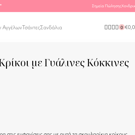
"
Σημεία Πώλησης
Χονδρι
€
0,
ν Αγγέλων
Τσάντες
Σανδάλια
0
Κρίκοι με Γυάλινες Κόκκινες
α στις εμφανίσεις σας με αυτά τα σκουλαρίκια κρίκους