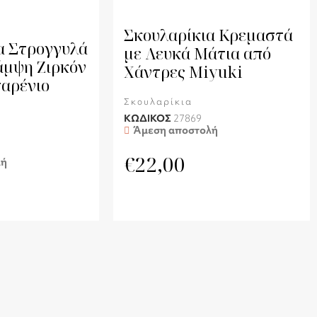
Σκουλαρίκια Κρεμαστά
α Στρογγυλά
με Λευκά Μάτια από
άμψη Ζιρκόν
Χάντρες Miyuki
αρένιο
Σκουλαρίκια
ΚΩΔΙΚΟΣ
27869
Άμεση αποστολή
€
22,00
λή