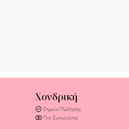
Χονδρική
verified
Σημεία Πώλησης
join_full
Γίνε Συνεργάτης