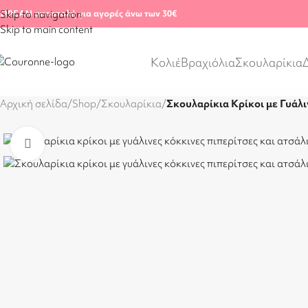
ΩΡΕΑΝ αποστολή για αγορές άνω των 30€
Skip to navigation
Skip to main content
Κολιέ
Βραχιόλια
Σκουλαρίκια
Αρχική σελίδα
/
Shop
/
Σκουλαρίκια
/
Σκουλαρίκια Κρίκοι με Γυάλι
Click to enlarge