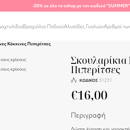
-20%
σε όλο το eshop με τον κωδικό "SUMMER"
Δαχτυλίδια
Βραχιόλια Ποδιού
Αλυσίδες Γυαλιών
Αριθμοί τω
νες Κόκκινες Πιπερίτσες
Σκουλαρίκια 
Πιπερίτσες
31231
ΚΩΔΙΚΟΣ
€
16,00
Περιγραφή
Δώστε ένταση και χαρακτήρ