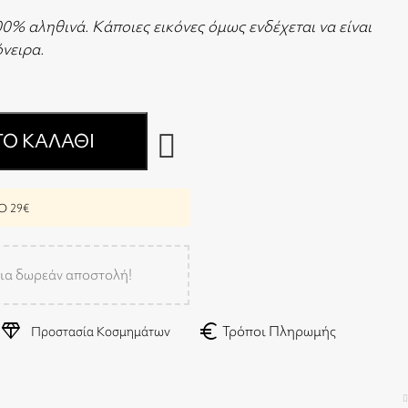
00% αληθινά. Κάποιες εικόνες όμως ενδέχεται να είναι
 όνειρα.
Ο ΚΑΛΆΘΙ
 29€
ια δωρεάν αποστολή!
diamond
euro
Τρόποι Πληρωμής
Προστασία Κοσμημάτων