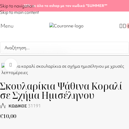
Skip to navigation
-20%
σε όλο το eshop με τον κωδικό "SUMMER"
"
Skip to main content
Menu
Αρχική σελίδα
/
Shop
/
Σκουλαρίκια
Click to enlarge
Σκουλαρίκια Ψάθινα Κοραλί
σε Σχήμα Ημισέληνου
31191
ΚΩΔΙΚΟΣ
€
10,00