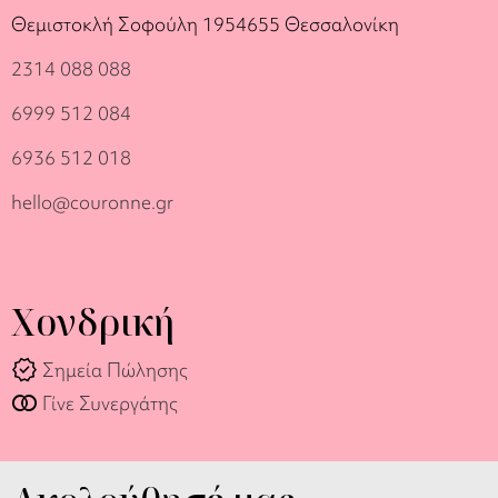
Θεμιστοκλή Σοφούλη 19
54655 Θεσσαλονίκη
2314 088 088
6999 512 084
6936 512 018
hello@couronne.gr
Χονδρική
verified
Σημεία Πώλησης
join_full
Γίνε Συνεργάτης