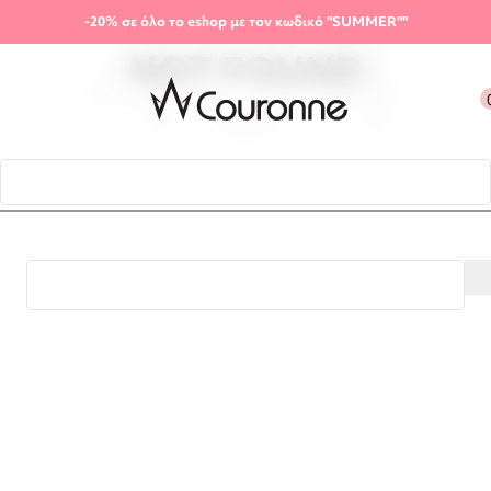
Skip to navigation
-20%
σε όλο το eshop με τον κωδικό "SUMMER"
"
Skip to main content
NOT FOUND
Menu
This is somewhat embarrassing, isn’t it?
It looks like nothing was found at this location. Maybe try a
search?