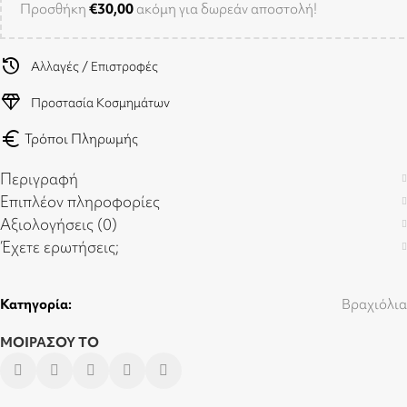
Προσθήκη
€
30,00
ακόμη για δωρεάν αποστολή!
history
Αλλαγές / Επιστροφές
diamond
Προστασία Κοσμημάτων
euro
Τρόποι Πληρωμής
Περιγραφή
Επιπλέον πληροφορίες
Αξιολογήσεις (0)
Έχετε ερωτήσεις;
Κατηγορία:
Βραχιόλια
ΜΟΙΡΑΣΟΥ ΤΟ