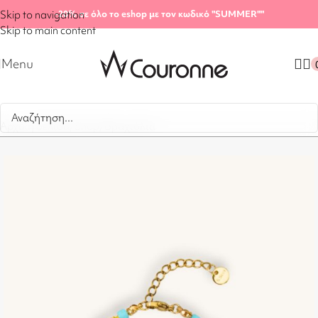
Skip to navigation
-20%
σε όλο το eshop με τον κωδικό "SUMMER"
"
Skip to main content
Menu
Αρχική σελίδα
/
Shop
/
Βραχιόλια