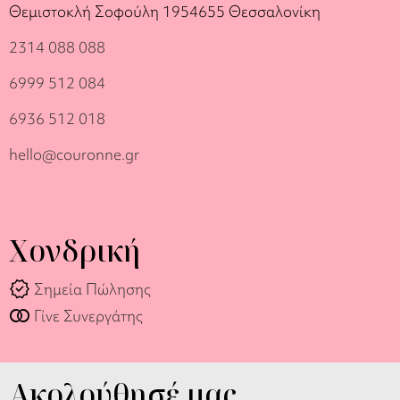
Θεμιστοκλή Σοφούλη 19
54655 Θεσσαλονίκη
2314 088 088
6999 512 084
6936 512 018
hello@couronne.gr
Χονδρική
verified
Σημεία Πώλησης
join_full
Γίνε Συνεργάτης
Ακολούθησέ μας