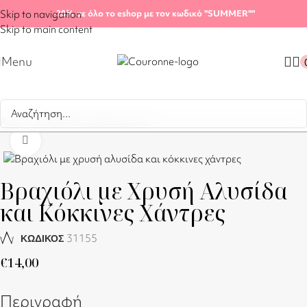
Skip to navigation
-20%
σε όλο το eshop με τον κωδικό "SUMMER"
"
Skip to main content
Menu
Αρχική σελίδα
/
Shop
/
Βραχιόλια
Click to enlarge
Βραχιόλι με Χρυσή Αλυσίδα
και Κόκκινες Χάντρες
31155
ΚΩΔΙΚΟΣ
€
14,00
Περιγραφή