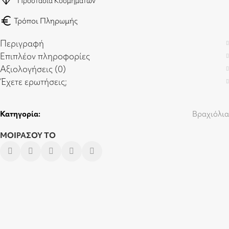
diamond
Προστασία Κοσμημάτων
euro
Τρόποι Πληρωμής
Περιγραφή
Επιπλέον πληροφορίες
Αξιολογήσεις (0)
Έχετε ερωτήσεις;
Κατηγορία:
Βραχιόλια
ΜΟΙΡΑΣΟΥ ΤΟ