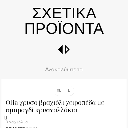
ΣΧΕΤΙΚΑ
ΠΡΟΪΟΝΤΑ
switch_right
Ανακαλύψτε τα
Olia χρυσό βραχιόλι χειροπέδα με
σμαραγδί κρυσταλλάκια
Βραχιόλια