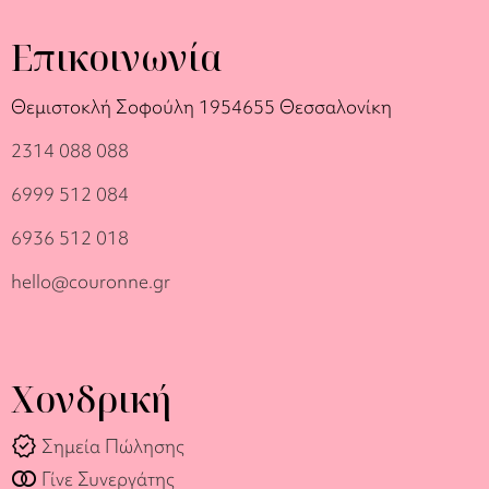
Επικοινωνία
Θεμιστοκλή Σοφούλη 19
54655 Θεσσαλονίκη
2314 088 088
6999 512 084
6936 512 018
hello@couronne.gr
Χονδρική
verified
Σημεία Πώλησης
join_full
Γίνε Συνεργάτης