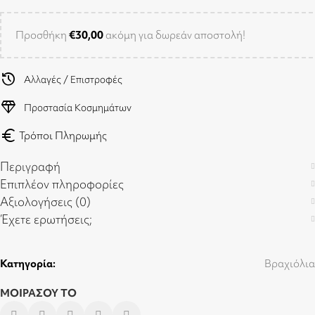
Προσθήκη
€
30,00
ακόμη για δωρεάν αποστολή!
history
Αλλαγές / Επιστροφές
diamond
Προστασία Κοσμημάτων
euro
Τρόποι Πληρωμής
Περιγραφή
Επιπλέον πληροφορίες
Αξιολογήσεις (0)
Έχετε ερωτήσεις;
Κατηγορία:
Βραχιόλια
ΜΟΙΡΑΣΟΥ ΤΟ