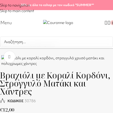
Skip to navigation
-20%
σε όλο το eshop με τον κωδικό "SUMMER"
"
Skip to main content
Menu
Αρχική σελίδα
/
Shop
/
Βραχιόλια
Click to enlarge
Βραχιόλι με Κοραλί Κορδόνι,
Στρογγυλό Ματάκι και
Χάντρες
30786
ΚΩΔΙΚΟΣ
€
12,00