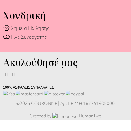
Χονδρική
verified
Σημεία Πώλησης
join_full
Γίνε Συνεργάτης
Ακολούθησέ μας
100% ΑΣΦΑΛΕΙΣ ΣΥΝΑΛΛΑΓΕΣ
©2025 COURONNE | Αρ. Γ.Ε.ΜΗ 167761905000
Αλυσίδα
Γυαλιών &
Created by
HumanTwo
Κολιέ 2-
-
+