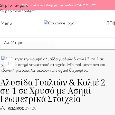
Skip to navigation
-20%
σε όλο το eshop με τον κωδικό "SUMMER"
"
Skip to main content
Menu
Αρχική σελίδα
/
Shop
/
Αξεσουάρ
Click to enlarge
Αλυσίδα Γυαλιών & Κολιέ 2-
σε-1 σε Χρυσό με Ασημί
Γεωμετρικά Στοιχεία
29128
ΚΩΔΙΚΟΣ