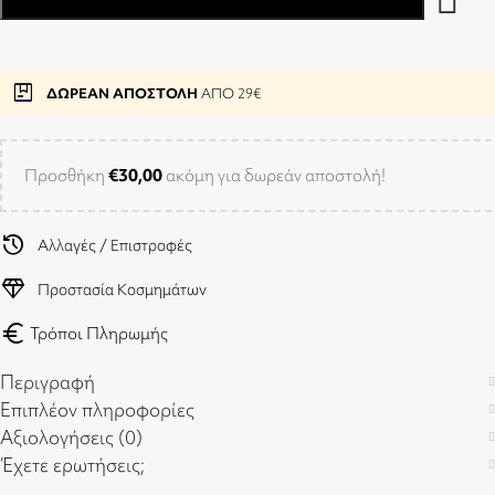
package
ΔΩΡΕΑΝ ΑΠΟΣΤΟΛΗ
ΑΠΟ 29€
Προσθήκη
€
30,00
ακόμη για δωρεάν αποστολή!
history
Αλλαγές / Επιστροφές
diamond
Προστασία Κοσμημάτων
euro
Τρόποι Πληρωμής
Περιγραφή
Επιπλέον πληροφορίες
Αξιολογήσεις (0)
Έχετε ερωτήσεις;