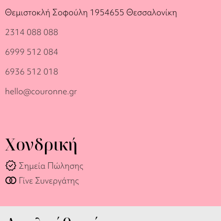
Θεμιστοκλή Σοφούλη 19
54655 Θεσσαλονίκη
2314 088 088
6999 512 084
6936 512 018
hello@couronne.gr
Χονδρική
verified
Σημεία Πώλησης
join_full
Γίνε Συνεργάτης