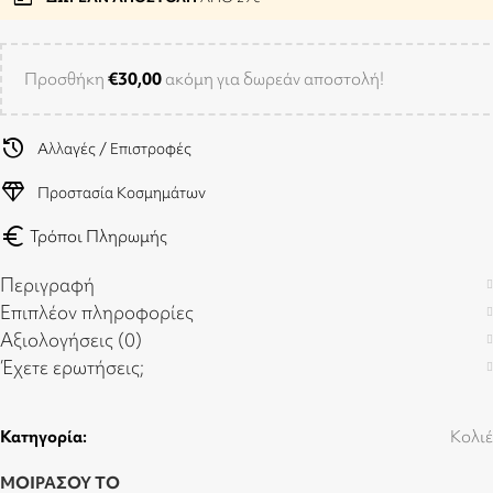
Προσθήκη
€
30,00
ακόμη για δωρεάν αποστολή!
history
Αλλαγές / Επιστροφές
diamond
Προστασία Κοσμημάτων
euro
Τρόποι Πληρωμής
Περιγραφή
Επιπλέον πληροφορίες
Αξιολογήσεις (0)
Έχετε ερωτήσεις;
Κατηγορία:
Κολιέ
ΜΟΙΡΑΣΟΥ ΤΟ