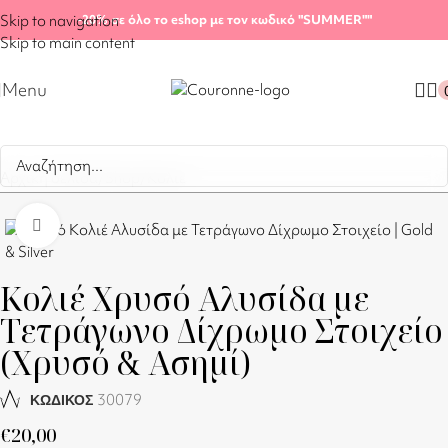
Skip to navigation
-20%
σε όλο το eshop με τον κωδικό "SUMMER"
"
Skip to main content
Menu
Αρχική σελίδα
/
Shop
/
Κολιέ
Click to enlarge
Κολιέ Χρυσό Αλυσίδα με
Τετράγωνο Δίχρωμο Στοιχείο
(Χρυσό & Ασημί)
30079
ΚΩΔΙΚΟΣ
€
20,00