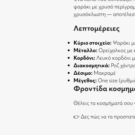
ψαράκι με χρυσό περίγραμ
χρυσόκλωστη — αποτέλεσμ
Λεπτομέρειες
Κύριο στοιχείο:
Ψαράκι με
Μέταλλο:
Ορείχαλκος με
Κορδόνι:
Λευκό κορδόνι 
Διακοσμητικά:
Ροζ χάντρ
Δέσιμο:
Μακραμέ
Μέγεθος:
One size (ρυθμι
Φροντίδα κοσμημ
Θέλεις τα κοσμήματά σου 
👉
Δες πώς να τα προστατ