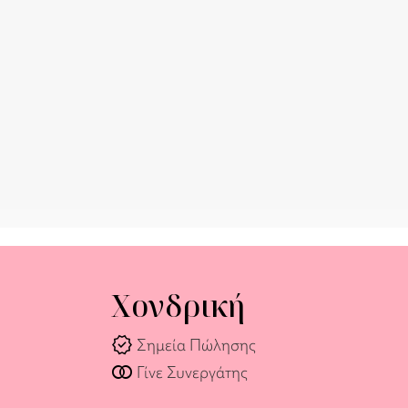
Χονδρική
verified
Σημεία Πώλησης
join_full
Γίνε Συνεργάτης