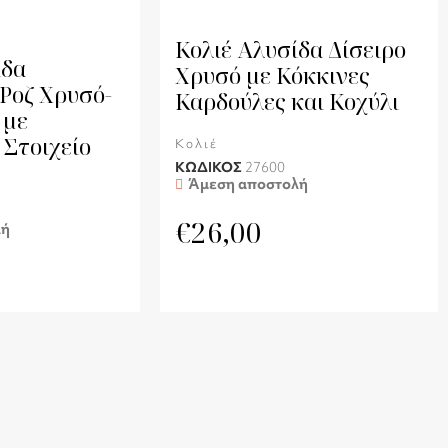
Κολιέ Αλυσίδα Δίσειρο
ίδα
Χρυσό με Κόκκινες
 Ροζ Χρυσό-
Καρδούλες και Κοχύλι
 με
 Στοιχείο
Κολιέ
ΚΩΔΙΚΟΣ
27600
Άμεση αποστολή
€
26,00
λή