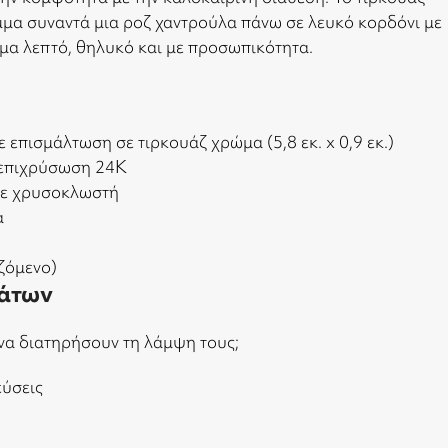
μα συναντά μια ροζ χαντρούλα πάνω σε λευκό κορδόνι με
α λεπτό, θηλυκό και με προσωπικότητα.
 επισμάλτωση σε τιρκουάζ χρώμα (5,8 εκ. x 0,9 εκ.)
 επιχρύσωση 24Κ
με χρυσοκλωστή
α
ζόμενο)
άτων
να διατηρήσουν τη λάμψη τους;
εύσεις