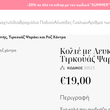
-20%
σε όλο το eshop με τον κωδικό "SUMMER"
Δαχτυλίδια
Βραχιόλια Ποδιού
Αλυσίδες Γυαλιών
Αριθμοί τω
τής, Τιρκουάζ Ψαράκι και Ροζ Χάντρα
Κολιέ με Λευ
Τιρκουάζ Ψαρ
30523
ΚΩΔΙΚΟΣ
€
19,00
Περιγραφή
Ένα κολιέ που συνδυάζει 