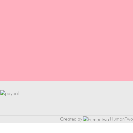
Created by
HumanTwo