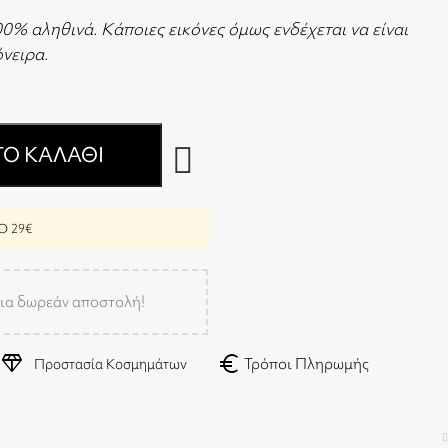
00% αληθινά. Κάποιες εικόνες όμως ενδέχεται να είναι
 όνειρα.
Ο ΚΑΛΆΘΙ
 29€
ια δωρεάν αποστολή!
diamond
euro
Τρόποι Πληρωμής
Προστασία Κοσμημάτων