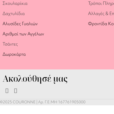
Σκουλαρίκια
Τρόποι Πλη
Δαχτυλίδια
Αλλαγές & Ε
Αλυσίδες Γυαλιών
Φροντίδα Κ
Αριθμοί των Αγγέλων
Τσάντες
Δωροκάρτα
Ακολούθησέ μας
©2025 COURONNE | Αρ. Γ.Ε.ΜΗ 167761905000