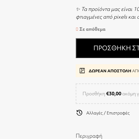
✨ Τα προϊόντα μας είναι 1
φτιαγμένες από pixels και
Σε απόθεμα
ΠΡΟΣΘΉΚΗ ΣΤ
package
ΔΩΡΕΑΝ ΑΠΟΣΤΟΛΗ
ΑΠΟ
Προσθήκη
€
30,00
ακόμη γ
history
Αλλαγές / Επιστροφές
Περιγραφή