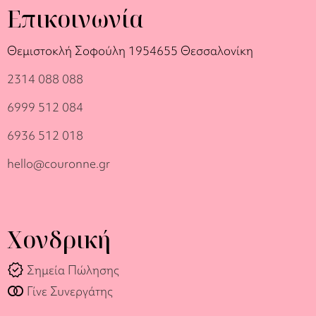
Επικοινωνία
Θεμιστοκλή Σοφούλη 19
54655 Θεσσαλονίκη
2314 088 088
6999 512 084
6936 512 018
hello@couronne.gr
Χονδρική
verified
Σημεία Πώλησης
join_full
Γίνε Συνεργάτης