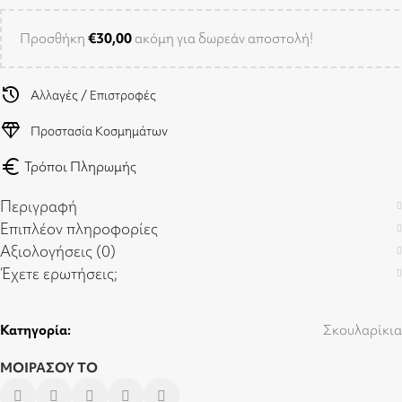
Προσθήκη
€
30,00
ακόμη για δωρεάν αποστολή!
history
Αλλαγές / Επιστροφές
diamond
Προστασία Κοσμημάτων
euro
Τρόποι Πληρωμής
Περιγραφή
Επιπλέον πληροφορίες
Αξιολογήσεις (0)
Έχετε ερωτήσεις;
Κατηγορία:
Σκουλαρίκια
ΜΟΙΡΑΣΟΥ ΤΟ