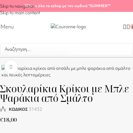
Skip to navigation
-20%
σε όλο το eshop με τον κωδικό "SUMMER"
"
Skip to main content
Menu
Αρχική σελίδα
/
Shop
/
Σκουλαρίκια
Click to enlarge
Σκουλαρίκια Κρίκοι με Μπλε
Ψαράκια από Σμάλτο
31432
ΚΩΔΙΚΟΣ
€
18,00