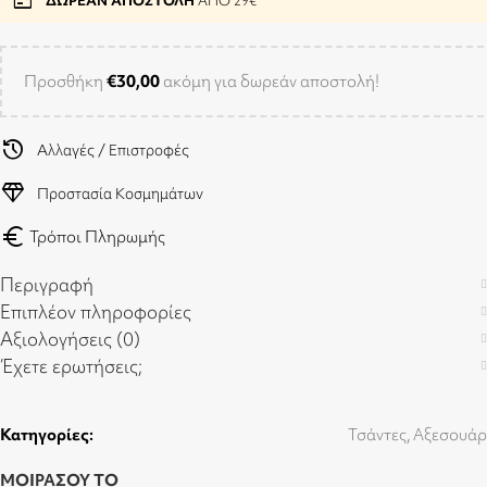
package
ΔΩΡΕΑΝ ΑΠΟΣΤΟΛΗ
ΑΠΟ 29€
Προσθήκη
€
30,00
ακόμη για δωρεάν αποστολή!
history
Αλλαγές / Επιστροφές
diamond
Προστασία Κοσμημάτων
euro
Τρόποι Πληρωμής
Περιγραφή
Επιπλέον πληροφορίες
Αξιολογήσεις (0)
Έχετε ερωτήσεις;
Κατηγορίες:
Τσάντες
,
Αξεσουάρ
ΜΟΙΡΑΣΟΥ ΤΟ