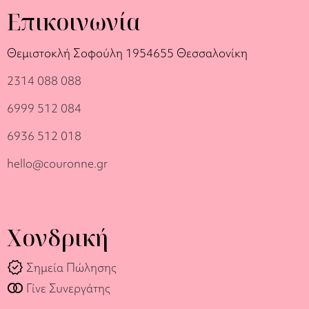
Επικοινωνία
Θεμιστοκλή Σοφούλη 19
54655 Θεσσαλονίκη
2314 088 088
6999 512 084
6936 512 018
hello@couronne.gr
Χονδρική
verified
Σημεία Πώλησης
join_full
Γίνε Συνεργάτης