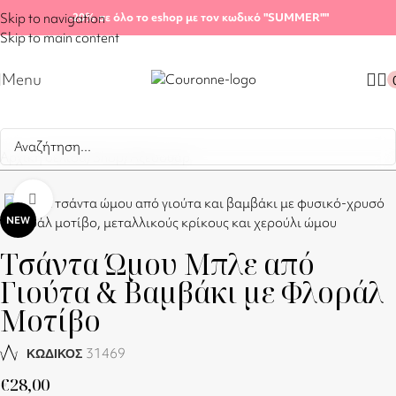
Skip to navigation
-20%
σε όλο το eshop με τον κωδικό "SUMMER"
"
Skip to main content
Menu
Αρχική σελίδα
/
Shop
/
Αξεσουάρ
Click to enlarge
NEW
Τσάντα Ώμου Μπλε από
Γιούτα & Βαμβάκι με Φλοράλ
Μοτίβο
31469
ΚΩΔΙΚΟΣ
€
28,00