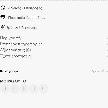
history
Αλλαγές / Επιστροφές
diamond
Προστασία Κοσμημάτων
euro
Τρόποι Πληρωμής
Περιγραφή
Επιπλέον πληροφορίες
Αξιολογήσεις (0)
Έχετε ερωτήσεις;
Κατηγορία:
Βραχιόλια
ΜΟΙΡΑΣΟΥ ΤΟ