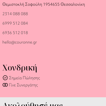
Θεμιστοκλή Σοφούλη 19
54655 Θεσσαλονίκη
2314 088 088
6999 512 084
6936 512 018
hello@couronne.gr
Χονδρική
verified
Σημεία Πώλησης
join_full
Γίνε Συνεργάτης
Ακολούθησέ μας