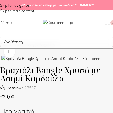
Skip to navigation
-20%
σε όλο το eshop με τον κωδικό "SUMMER"
"
Skip to main content
Menu
Αρχική σελίδα
/
Shop
/
Βραχιόλια
Click to enlarge
Βραχιόλι Bangle Χρυσό με
Ασημί Καρδούλα
29587
ΚΩΔΙΚΟΣ
€
20,00
Περιγραφή