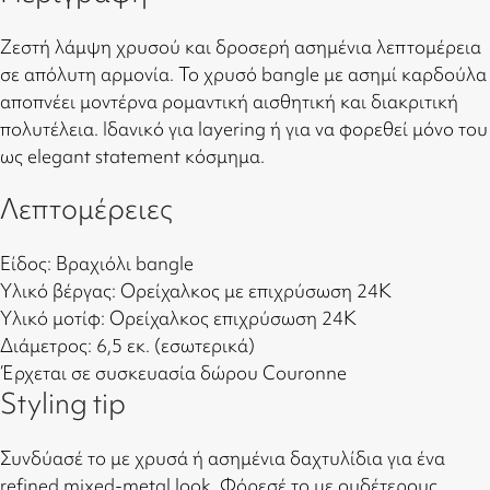
Ζεστή λάμψη χρυσού και δροσερή ασημένια λεπτομέρεια
σε απόλυτη αρμονία. Το χρυσό bangle με ασημί καρδούλα
αποπνέει μοντέρνα ρομαντική αισθητική και διακριτική
πολυτέλεια. Ιδανικό για layering ή για να φορεθεί μόνο του
ως elegant statement κόσμημα.
Λεπτομέρειες
Είδος: Βραχιόλι bangle
Υλικό βέργας: Ορείχαλκος με επιχρύσωση 24Κ
Υλικό μοτίφ: Ορείχαλκος επιχρύσωση 24Κ
Διάμετρος: 6,5 εκ. (εσωτερικά)
Έρχεται σε συσκευασία δώρου Couronne
Styling tip
Συνδύασέ το με χρυσά ή ασημένια δαχτυλίδια για ένα
refined mixed-metal look. Φόρεσέ το με ουδέτερους