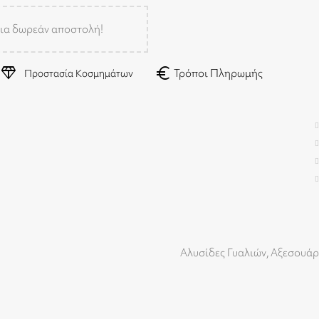
ια δωρεάν αποστολή!
diamond
euro
Τρόποι Πληρωμής
Προστασία Κοσμημάτων
Αλυσίδες Γυαλιών
,
Αξεσουάρ