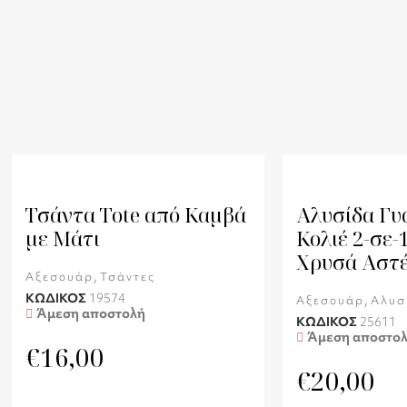
Τσάντα Tote από Καμβά
Αλυσίδα Γυ
με Μάτι
Κολιέ 2-σε-
Χρυσά Αστέ
,
Αξεσουάρ
Τσάντες
ΚΩΔΙΚΟΣ
19574
,
Αξεσουάρ
Αλυσ
Άμεση αποστολή
ΚΩΔΙΚΟΣ
25611
Άμεση αποστο
€
16,00
€
20,00