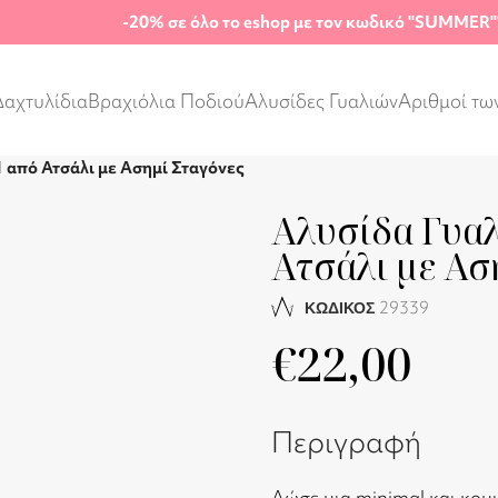
-20%
σε όλο το eshop με τον κωδικό "SUMMER"
Δαχτυλίδια
Βραχιόλια Ποδιού
Αλυσίδες Γυαλιών
Αριθμοί τω
1 από Ατσάλι με Ασημί Σταγόνες
Αλυσίδα Γυαλ
Ατσάλι με Ασ
29339
ΚΩΔΙΚΟΣ
€
22,00
Περιγραφή
Δώσε μια minimal και κομψ