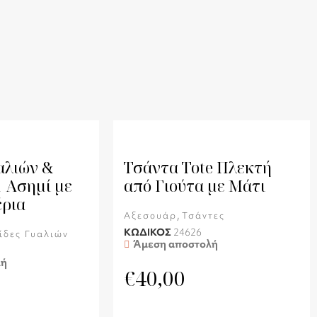
αλιών &
Τσάντα Tote Πλεκτή
1 Ασημί με
από Γιούτα με Μάτι
ρια
,
Αξεσουάρ
Τσάντες
ΚΩΔΙΚΟΣ
24626
ίδες Γυαλιών
Άμεση αποστολή
λή
€
40,00