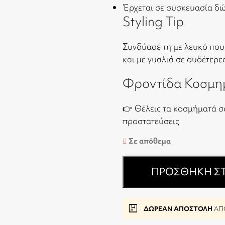
Έρχεται σε συσκευασία δ
Styling Tip
Συνδύασέ τη με λευκό πουκά
και με γυαλιά σε ουδέτερε
Φροντίδα Κοσμη
👉 Θέλεις τα κοσμήματά σ
προστατεύσεις
Σε απόθεμα
ΠΡΟΣΘΉΚΗ ΣΤ
package
ΔΩΡΕΑΝ ΑΠΟΣΤΟΛΗ
ΑΠΟ