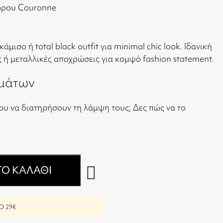
ώρου Couronne
μισο ή total black outfit για minimal chic look. Ιδανική
ς ή μεταλλικές αποχρώσεις για κομψό fashion statement.
μάτων
ου να διατηρήσουν τη λάμψη τους;
Δες πώς να το
Ο ΚΑΛΆΘΙ
 29€