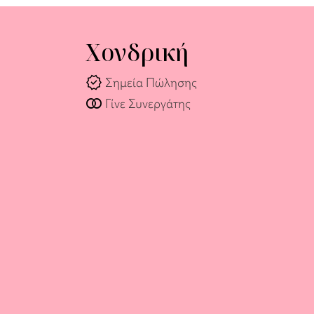
Χονδρική
verified
Σημεία Πώλησης
join_full
Γίνε Συνεργάτης