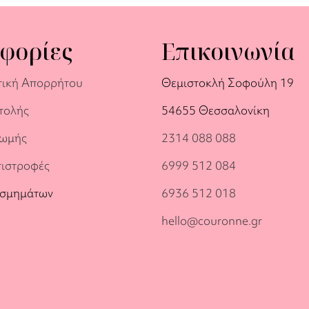
φορίες
Επικοινωνία
τική Απορρήτου
Θεμιστοκλή Σοφούλη 19
τολής
54655 Θεσσαλονίκη
ρωμής
2314 088 088
πιστροφές
6999 512 084
οσμημάτων
6936 512 018
hello@couronne.gr