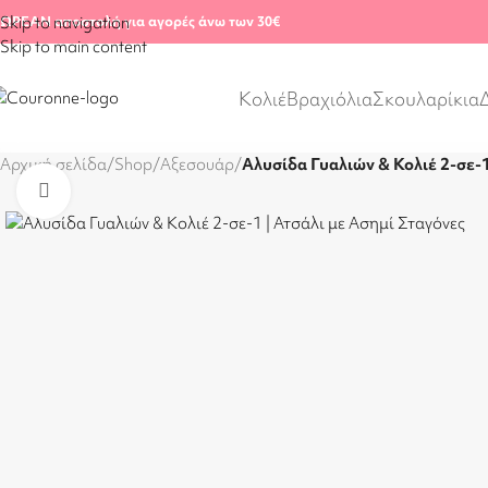
ΩΡΕΑΝ αποστολή για αγορές άνω των 30€
Skip to navigation
Skip to main content
Κολιέ
Βραχιόλια
Σκουλαρίκια
Αρχική σελίδα
/
Shop
/
Αξεσουάρ
/
Αλυσίδα Γυαλιών & Κολιέ 2-σε-
Click to enlarge