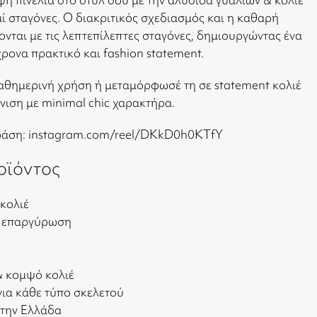
ί σταγόνες. Ο διακριτικός σχεδιασμός και η καθαρή
νται με τις λεπτεπίλεπτες σταγόνες, δημιουργώντας ένα
ρονα πρακτικό και fashion statement.
καθημερινή χρήση ή μεταμόρφωσέ τη σε statement κολιέ
νιση με minimal chic χαρακτήρα.
δράση:
instagram.com/reel/DKkD0h0KTfY
οϊόντος
 κολιέ
ε επαργύρωση
& κομψό κολιέ
ια κάθε τύπο σκελετού
στην Ελλάδα