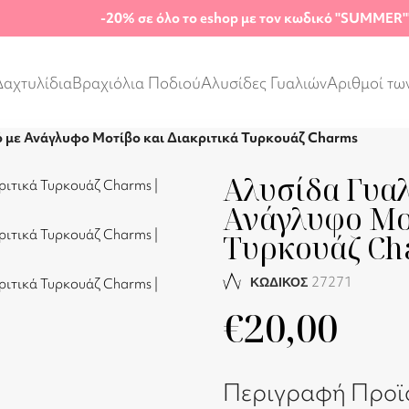
-20%
σε όλο το eshop με τον κωδικό "SUMMER"
Δαχτυλίδια
Βραχιόλια Ποδιού
Αλυσίδες Γυαλιών
Αριθμοί τω
ό με Ανάγλυφο Μοτίβο και Διακριτικά Τυρκουάζ Charms
Αλυσίδα Γυαλ
Ανάγλυφο Μοτ
Τυρκουάζ Ch
27271
ΚΩΔΙΚΟΣ
€
20,00
Περιγραφή Προϊ