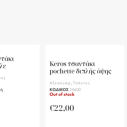
ντάκι
Keros τσαντάκι
λε
pochette διπλής όψης
τες
,
Αξεσουάρ
Τσάντες
λή
ΚΩΔΙΚΟΣ
24600
Out of stock
€
22,00