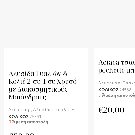
Actaea τσα
pochette μπ
Αλυσίδα Γυαλιών &
Κολιέ 2-σε-1 σε Χρυσό
,
Αξεσουάρ
Τσάν
με Διακοσμητικούς
ΚΩΔΙΚΟΣ
24588
Άμεση αποστο
Μαιάνδρους
€
20,00
,
Αξεσουάρ
Αλυσίδες Γυαλιών
ΚΩΔΙΚΟΣ
25591
Άμεση αποστολή