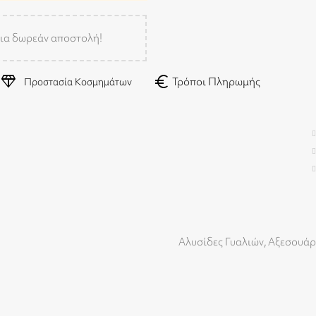
ια δωρεάν αποστολή!
diamond
euro
Τρόποι Πληρωμής
Προστασία Κοσμημάτων
Αλυσίδες Γυαλιών
,
Αξεσουάρ