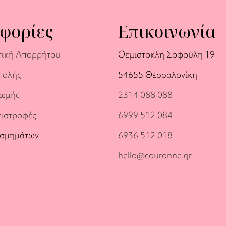
φορίες
Επικοινωνία
τική Απορρήτου
Θεμιστοκλή Σοφούλη 19
τολής
54655 Θεσσαλονίκη
ρωμής
2314 088 088
πιστροφές
6999 512 084
οσμημάτων
6936 512 018
hello@couronne.gr