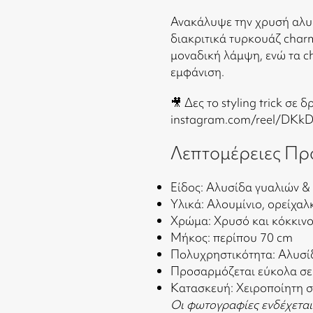
Ανακάλυψε την χρυσή αλυσ
διακριτικά τυρκουάζ char
μοναδική λάμψη, ενώ τα c
εμφάνιση.
🎥 Δες το styling trick σε δ
instagram.com/reel/DKk
Λεπτομέρειες Πρ
Είδος: Αλυσίδα γυαλιών & 
Υλικά: Αλουμίνιο, ορείχα
Χρώμα: Χρυσό και κόκκιν
Μήκος: περίπου 70 cm
Πολυχρηστικότητα: Αλυσί
Προσαρμόζεται εύκολα σε
Κατασκευή: Χειροποίητη 
Οι φωτογραφίες ενδέχεται