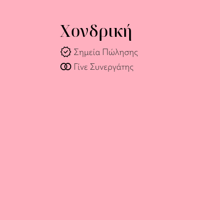
Χονδρική
verified
Σημεία Πώλησης
join_full
Γίνε Συνεργάτης