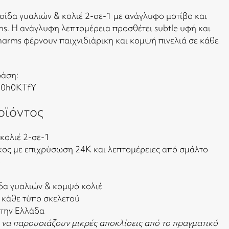
ίδα γυαλιών & κολιέ 2-σε-1 με ανάγλυφο μοτίβο και
ms. Η ανάγλυφη λεπτομέρεια προσθέτει subtle υφή και
harms φέρνουν παιχνιδιάρικη και κομψή πινελιά σε κάθε
ράση:
D0h0KTfY
οϊόντος
κολιέ 2-σε-1
λκος με επιχρύσωση 24Κ και λεπτομέρειες από σμάλτο
ο
δα γυαλιών & κομψό κολιέ
 κάθε τύπο σκελετού
στην Ελλάδα
 να παρουσιάζουν μικρές αποκλίσεις από το πραγματικό