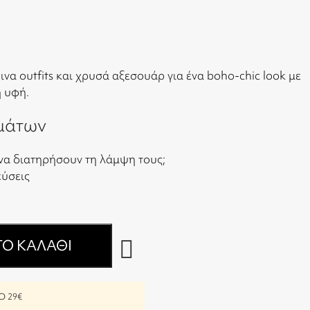
ινα outfits και χρυσά αξεσουάρ για ένα boho-chic look με
ή υφή.
μάτων
να διατηρήσουν τη λάμψη τους;
εύσεις
Ο ΚΑΛΆΘΙ
 29€