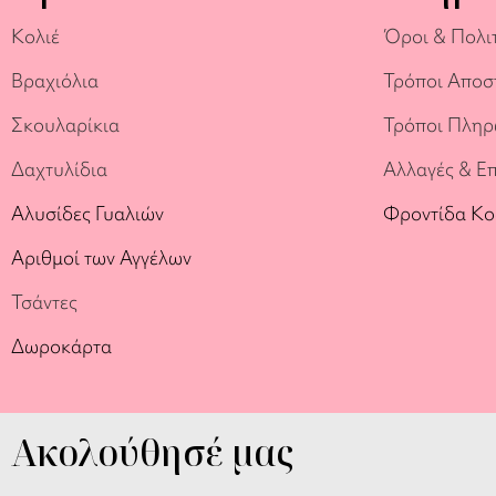
Κολιέ
Όροι & Πολι
Βραχιόλια
Τρόποι Αποσ
Σκουλαρίκια
Τρόποι Πλη
Δαχτυλίδια
Αλλαγές & Ε
Αλυσίδες Γυαλιών
Φροντίδα Κ
Αριθμοί των Αγγέλων
Τσάντες
Δωροκάρτα
Ακολούθησέ μας