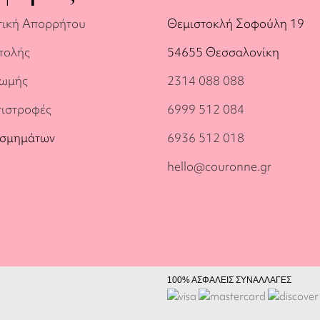
τική Απορρήτου
Θεμιστοκλή Σοφούλη 19
τολής
54655 Θεσσαλονίκη
ρωμής
2314 088 088
πιστροφές
6999 512 084
οσμημάτων
6936 512 018
hello@couronne.gr
100% ΑΣΦΑΛΕΙΣ ΣΥΝΑΛΛΑΓΕΣ