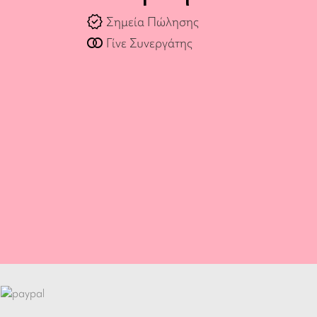
verified
Σημεία Πώλησης
join_full
Γίνε Συνεργάτης