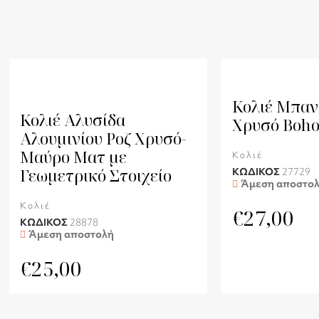
Κολιέ Μπαν
Κολιέ Αλυσίδα
Χρυσό Boho
Αλουμινίου Ροζ Χρυσό-
Μαύρο Ματ με
Κολιέ
Γεωμετρικό Στοιχείο
ΚΩΔΙΚΟΣ
27729
Άμεση αποστο
Κολιέ
€
27,00
ΚΩΔΙΚΟΣ
28878
Άμεση αποστολή
€
25,00