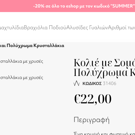
-20%
σε όλο το eshop με τον κωδικό "SUMMER"
Δαχτυλίδια
Βραχιόλια Ποδιού
Αλυσίδες Γυαλιών
Αριθμοί τω
 και Πολύχρωμα Κρυσταλλάκια
Κολιέ με Σομ
Πολύχρωμα Κ
31406
ΚΩΔΙΚΟΣ
€
22,00
Περιγραφή
Ένα κομψό και φωτεινό κολ