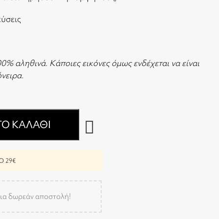
εύσεις
00% αληθινά. Κάποιες εικόνες όμως ενδέχεται να είναι
 όνειρα.
Ο ΚΑΛΆΘΙ
 29€
ια δωρεάν αποστολή!