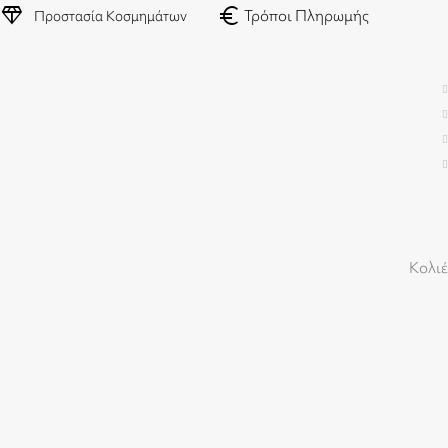
diamond
euro
Τρόποι Πληρωμής
Προστασία Κοσμημάτων
Κολιέ