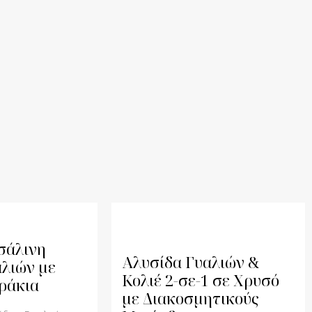
σάλινη
Αλυσίδα Γυαλιών &
αλιών με
Κολιέ 2-σε-1 σε Χρυσό
ράκια
με Διακοσμητικούς