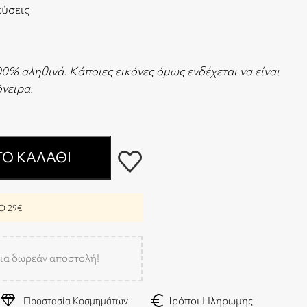
εύσεις
00% αληθινά. Κάποιες εικόνες όμως ενδέχεται να είναι
 όνειρα.
Ο ΚΑΛΆΘΙ
 29€
ια δωρεάν αποστολή!
diamond
euro
Τρόποι Πληρωμής
Προστασία Κοσμημάτων