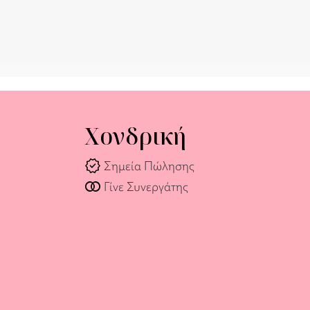
Χονδρική
verified
Σημεία Πώλησης
join_full
Γίνε Συνεργάτης