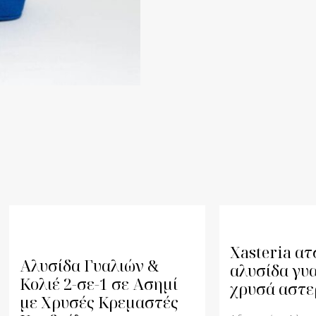
Xasteria ατ
Αλυσίδα Γυαλιών &
αλυσίδα γυ
Κολιέ 2-σε-1 σε Ασημί
χρυσά αστε
με Χρυσές Κρεμαστές