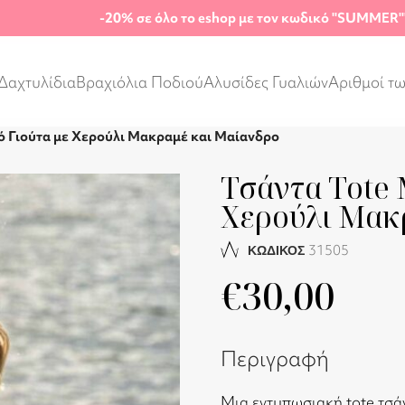
-20%
σε όλο το eshop με τον κωδικό "SUMMER"
Δαχτυλίδια
Βραχιόλια Ποδιού
Αλυσίδες Γυαλιών
Αριθμοί τ
ό Γιούτα με Χερούλι Μακραμέ και Μαίανδρο
Τσάντα Tote 
Χερούλι Μακ
31505
ΚΩΔΙΚΟΣ
€
30,00
Περιγραφή
Μια εντυπωσιακή tote τσά