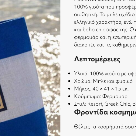
100% γιούτα που προσφέρε
αισθητική. Το μπλε σχέδιο
ελληνικό χαρακτήρα, ενώ τ
και boho chic ύφος της. Ο
φερμουάρ και η εσωτερική 
διακοπές και τις καθημερι
Λεπτομέρειες
Υλικά: 100% γιούτα με υ
Χρώμα: Μπλε και φυσικό
Μήκος: 40 × 41 × 15 εκ.
Κούμπωμα: Φερμουάρ
Στυλ: Resort, Greek Chic, 
Φροντίδα κοσμημ
Θέλεις τα κοσμήματά σου 