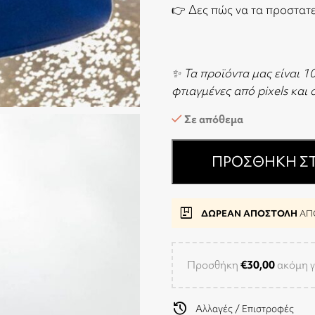
👉
Δες πώς να τα προστατ
✨ Τα προϊόντα μας είναι 1
φτιαγμένες από pixels και
Σε απόθεμα
ΠΡΟΣΘΉΚΗ ΣΤ
package
ΔΩΡΕΑΝ ΑΠΟΣΤΟΛΗ
ΑΠΟ
Προσθήκη
€
30,00
ακόμη γ
history
Αλλαγές / Επιστροφές