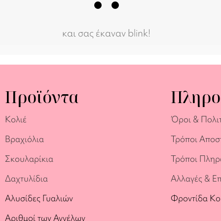
και σας έκαναν blink!
Προϊόντα
Πληρο
Κολιέ
Όροι & Πολι
Βραχιόλια
Τρόποι Αποσ
Σκουλαρίκια
Τρόποι Πλη
Δαχτυλίδια
Αλλαγές & Ε
Αλυσίδες Γυαλιών
Φροντίδα Κ
Αριθμοί των Αγγέλων