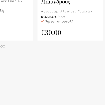
Μαιάνδρους
ίδες Γυαλιών
λή
,
Αξεσουάρ
Αλυσίδες Γυαλιών
ΚΩΔΙΚΟΣ
25591
Άμεση αποστολή
€
30,00