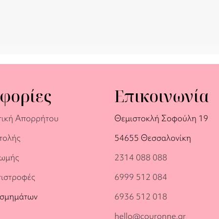
φορίες
Επικοινωνία
τική Απορρήτου
Θεμιστοκλή Σοφούλη 19
τολής
54655 Θεσσαλονίκη
ρωμής
2314 088 088
πιστροφές
6999 512 084
οσμημάτων
6936 512 018
hello@couronne.gr