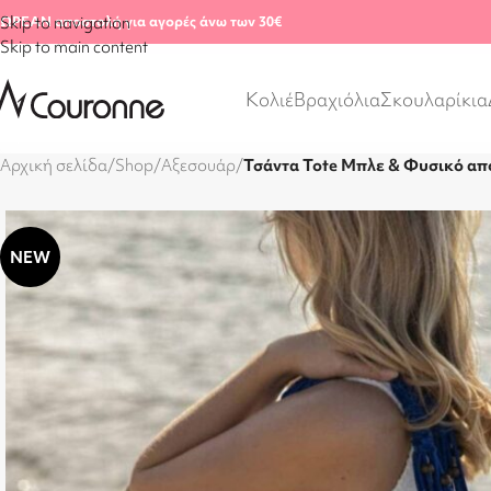
ΩΡΕΑΝ αποστολή για αγορές άνω των 30€
Skip to navigation
Skip to main content
Κολιέ
Βραχιόλια
Σκουλαρίκια
Αρχική σελίδα
/
Shop
/
Αξεσουάρ
/
Τσάντα Tote Μπλε & Φυσικό απ
NEW