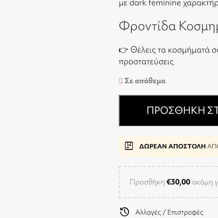
με dark feminine χαρακτήρ
Φροντίδα Κοσμη
👉 Θέλεις τα κοσμήματά σ
προστατεύσεις
Σε απόθεμα
ΠΡΟΣΘΉΚΗ ΣΤ
package
ΔΩΡΕΑΝ ΑΠΟΣΤΟΛΗ
ΑΠΟ
Προσθήκη
€
30,00
ακόμη γ
history
Αλλαγές / Επιστροφές