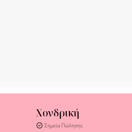
Χονδρική
verified
Σημεία Πώλησης