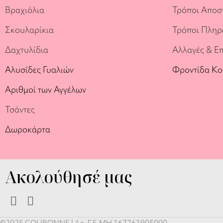
Βραχιόλια
Τρόποι Αποσ
Σκουλαρίκια
Τρόποι Πλη
Δαχτυλίδια
Αλλαγές & Ε
Αλυσίδες Γυαλιών
Φροντίδα Κ
Αριθμοί των Αγγέλων
Τσάντες
Δωροκάρτα
Ακολούθησέ μας