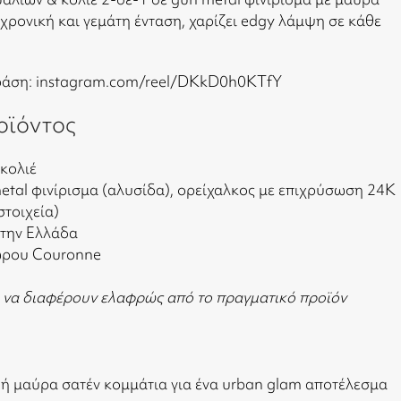
χρονική και γεμάτη ένταση, χαρίζει edgy λάμψη σε κάθε
δράση:
instagram.com/reel/DKkD0h0KTfY
οϊόντος
 κολιέ
metal φινίρισμα (αλυσίδα), ορείχαλκος με επιχρύσωση 24Κ
στοιχεία)
στην Ελλάδα
ώρου Couronne
 να διαφέρουν ελαφρώς από το πραγματικό προϊόν
 ή μαύρα σατέν κομμάτια για ένα urban glam αποτέλεσμα