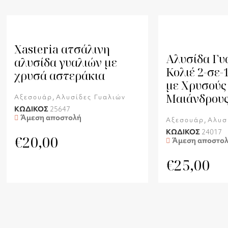
Xasteria ατσάλινη
Αλυσίδα Γυ
αλυσίδα γυαλιών με
Κολιέ 2-σε-
χρυσά αστεράκια
με Χρυσούς
Μαιάνδρου
,
Αξεσουάρ
Αλυσίδες Γυαλιών
ΚΩΔΙΚΟΣ
25647
Άμεση αποστολή
,
Αξεσουάρ
Αλυσ
ΚΩΔΙΚΟΣ
24017
€
20,00
Άμεση αποστο
€
25,00