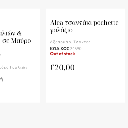
Alea τσαντάκι pochette
γαλάζιο
αλιών &
1 σε Μαύρο
,
Αξεσουάρ
Τσάντες
ΚΩΔΙΚΟΣ
24590
Out of stock
ς
€
20,00
ίδες Γυαλιών
λή