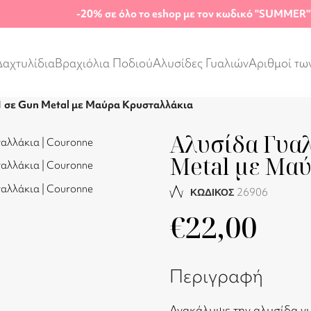
-20%
σε όλο το eshop με τον κωδικό "SUMMER"
Δαχτυλίδια
Βραχιόλια Ποδιού
Αλυσίδες Γυαλιών
Αριθμοί τω
1 σε Gun Metal με Μαύρα Κρυσταλλάκια
Αλυσίδα Γυαλ
Metal με Μα
26906
ΚΩΔΙΚΟΣ
€
22,00
Περιγραφή
Ανακάλυψε την αλυσίδα γυ