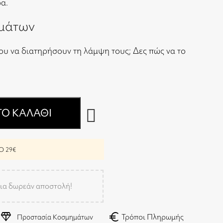
α.
μάτων
ου να διατηρήσουν τη λάμψη τους;
Δες πώς να το
Ο ΚΑΛΆΘΙ
 29€
ια δωρεάν αποστολή!
diamond
euro
Τρόποι Πληρωμής
Προστασία Κοσμημάτων