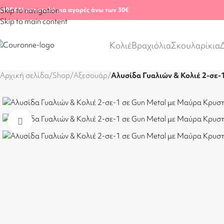
ΩΡΕΑΝ αποστολή για αγορές άνω των 30€
Skip to navigation
Skip to main content
Κολιέ
Βραχιόλια
Σκουλαρίκια
Αρχική σελίδα
/
Shop
/
Αξεσουάρ
/
Αλυσίδα Γυαλιών & Κολιέ 2-σε-
Click to enlarge