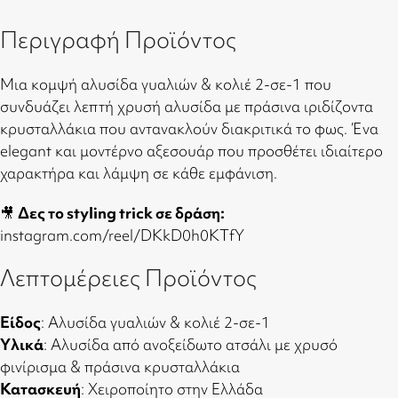
Περιγραφή Προϊόντος
Μια κομψή αλυσίδα γυαλιών & κολιέ 2-σε-1 που
συνδυάζει λεπτή χρυσή αλυσίδα με πράσινα ιριδίζοντα
κρυσταλλάκια που αντανακλούν διακριτικά το φως. Ένα
elegant και μοντέρνο αξεσουάρ που προσθέτει ιδιαίτερο
χαρακτήρα και λάμψη σε κάθε εμφάνιση.
🎥
Δες το styling trick σε δράση:
instagram.com/reel/DKkD0h0KTfY
Λεπτομέρειες Προϊόντος
Είδος
: Αλυσίδα γυαλιών & κολιέ 2-σε-1
Υλικά
: Αλυσίδα από ανοξείδωτο ατσάλι με χρυσό
φινίρισμα & πράσινα κρυσταλλάκια
Κατασκευή
: Χειροποίητο στην Ελλάδα