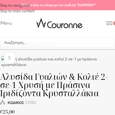
Skip to navigation
-20%
σε όλο το eshop με τον κωδικό "SUMMER"
"
Skip to main content
Menu
Αρχική σελίδα
/
Shop
/
Αξεσουάρ
Click to enlarge
Αλυσίδα Γυαλιών & Κολιέ 2-
σε-1 Χρυσή με Πράσινα
Ιριδίζοντα Κρυσταλλάκια
31082
ΚΩΔΙΚΟΣ
€
25,00