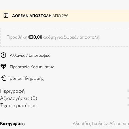
package
ΔΩΡΕΑΝ ΑΠΟΣΤΟΛΗ
ΑΠΟ 29€
Προσθήκη
€
30,00
ακόμη για δωρεάν αποστολή!
history
Αλλαγές / Επιστροφές
diamond
Προστασία Κοσμημάτων
euro
Τρόποι Πληρωμής
Περιγραφή
Αξιολογήσεις (0)
Έχετε ερωτήσεις;
Κατηγορίες:
Αλυσίδες Γυαλιών
,
Αξεσουάρ