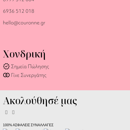
6936 512 018
hello@couronne.gr
Χονδρική
verified
Σημεία Πώλησης
join_full
Γίνε Συνεργάτης
Ακολούθησέ μας
100% ΑΣΦΑΛΕΙΣ ΣΥΝΑΛΛΑΓΕΣ