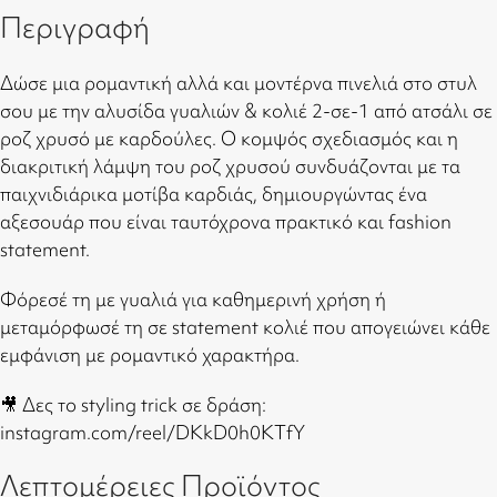
Περιγραφή
Δώσε μια ρομαντική αλλά και μοντέρνα πινελιά στο στυλ
σου με την αλυσίδα γυαλιών & κολιέ 2-σε-1 από ατσάλι σε
ροζ χρυσό με καρδούλες. Ο κομψός σχεδιασμός και η
διακριτική λάμψη του ροζ χρυσού συνδυάζονται με τα
παιχνιδιάρικα μοτίβα καρδιάς, δημιουργώντας ένα
αξεσουάρ που είναι ταυτόχρονα πρακτικό και fashion
statement.
Φόρεσέ τη με γυαλιά για καθημερινή χρήση ή
μεταμόρφωσέ τη σε statement κολιέ που απογειώνει κάθε
εμφάνιση με ρομαντικό χαρακτήρα.
🎥 Δες το styling trick σε δράση:
instagram.com/reel/DKkD0h0KTfY
Λεπτομέρειες Προϊόντος