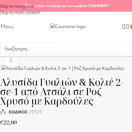
Skip to navigation
-20%
σε όλο το eshop με τον κωδικό "SUMMER"
"
Skip to main content
Menu
Αρχική σελίδα
/
Shop
/
Αξεσουάρ
Click to enlarge
Αλυσίδα Γυαλιών & Κολιέ 2-
σε-1 από Ατσάλι σε Ροζ
Χρυσό με Καρδούλες
29329
ΚΩΔΙΚΟΣ
€
22,00