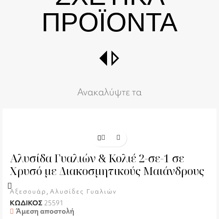
ΠΡΟΪΟΝΤΑ
switch_right
Ανακαλύψτε τα
Αλυσίδα Γυαλιών & Κολιέ 2-σε-1 σε
Χρυσό με Διακοσμητικούς Μαιάνδρους
,
Αξεσουάρ
Αλυσίδες Γυαλιών
ΚΩΔΙΚΟΣ
25591
Άμεση αποστολή