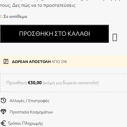
τους;
Δες πώς να το προστατεύσεις
Σε απόθεμα
ΠΡΟΣΘΉΚΗ ΣΤΟ ΚΑΛΆΘΙ
package
ΔΩΡΕΑΝ ΑΠΟΣΤΟΛΗ
ΑΠΟ 29€
Προσθήκη
€
30,00
ακόμη για δωρεάν αποστολή!
history
Αλλαγές / Επιστροφές
diamond
Προστασία Κοσμημάτων
euro
Τρόποι Πληρωμής