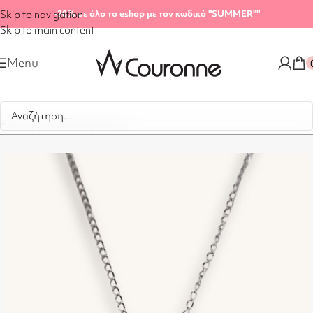
Skip to navigation
-20%
σε όλο το eshop με τον κωδικό "SUMMER"
"
Skip to main content
Menu
Αρχική σελίδα
/
Shop
/
Κολιέ