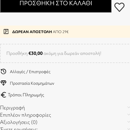
ΠΡΟΣΘΉΚΗ ΣΤΟ ΚΑΛΆΘΙ
package
ΔΩΡΕΑΝ ΑΠΟΣΤΟΛΗ
ΑΠΟ 29€
Προσθήκη
€
30,00
ακόμη για δωρεάν αποστολή!
history
Αλλαγές / Επιστροφές
diamond
Προστασία Κοσμημάτων
euro
Τρόποι Πληρωμής
Περιγραφή
Επιπλέον πληροφορίες
Αξιολογήσεις (0)
Έχετε ερωτήσεις;