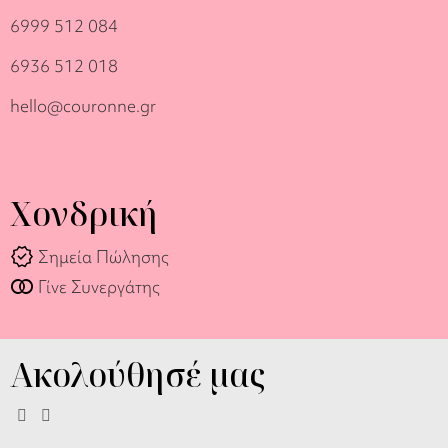
6999 512 084
6936 512 018
hello@couronne.gr
Χονδρική
verified
Σημεία Πώλησης
join_full
Γίνε Συνεργάτης
Ακολούθησέ μας