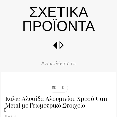
ΣΧΕΤΙΚΑ
ΠΡΟΪΟΝΤΑ
switch_right
Ανακαλύψτε τα
Κολιέ Αλυσίδα Αλουμινίου Χρυσό-Gun
Metal με Γεωμετρικό Στοιχείο
Κολιέ