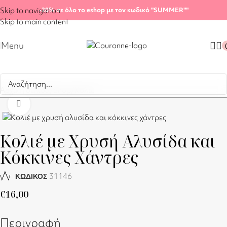
Skip to navigation
-20%
σε όλο το eshop με τον κωδικό "SUMMER"
"
Skip to main content
Menu
Αρχική σελίδα
/
Shop
/
Κολιέ
Click to enlarge
Κολιέ με Χρυσή Αλυσίδα και
Κόκκινες Χάντρες
31146
ΚΩΔΙΚΟΣ
€
16,00
Περιγραφή