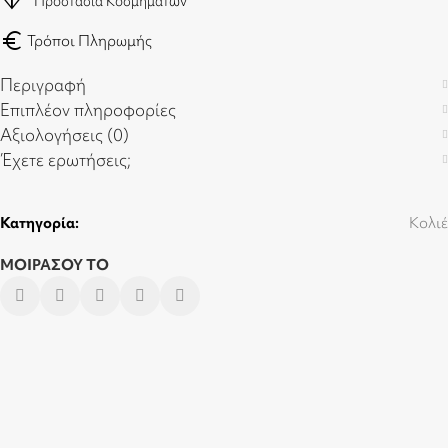
diamond
Προστασία Κοσμημάτων
euro
Τρόποι Πληρωμής
Περιγραφή
Επιπλέον πληροφορίες
Αξιολογήσεις (0)
Έχετε ερωτήσεις;
Κατηγορία:
Κολιέ
ΜΟΙΡΑΣΟΥ ΤΟ