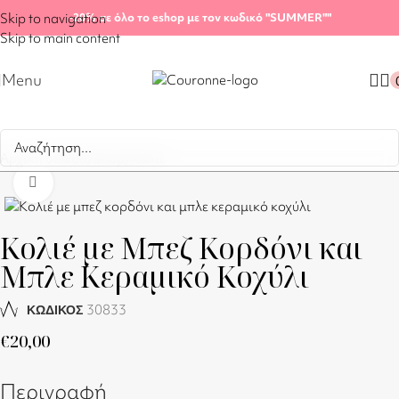
Skip to navigation
-20%
σε όλο το eshop με τον κωδικό "SUMMER"
"
Skip to main content
Menu
Αρχική σελίδα
/
Shop
/
Κολιέ
Click to enlarge
Κολιέ με Μπεζ Κορδόνι και
Μπλε Κεραμικό Κοχύλι
30833
ΚΩΔΙΚΟΣ
€
20,00
Περιγραφή