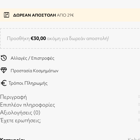
package
ΔΩΡΕΑΝ ΑΠΟΣΤΟΛΗ
ΑΠΟ 29€
Προσθήκη
€
30,00
ακόμη για δωρεάν αποστολή!
history
Αλλαγές / Επιστροφές
diamond
Προστασία Κοσμημάτων
euro
Τρόποι Πληρωμής
Περιγραφή
Επιπλέον πληροφορίες
Αξιολογήσεις (0)
Έχετε ερωτήσεις;
Κατηγορία:
Κολιέ