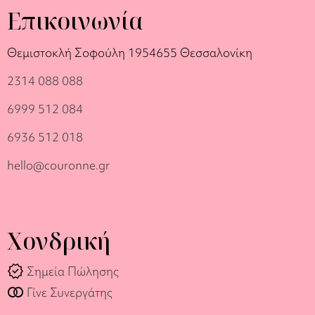
Επικοινωνία
Θεμιστοκλή Σοφούλη 19
54655 Θεσσαλονίκη
2314 088 088
6999 512 084
6936 512 018
hello@couronne.gr
Χονδρική
verified
Σημεία Πώλησης
join_full
Γίνε Συνεργάτης