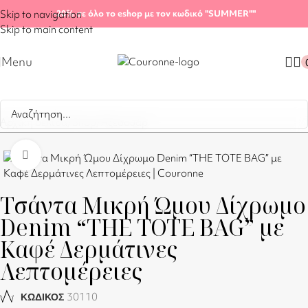
Skip to navigation
-20%
σε όλο το eshop με τον κωδικό "SUMMER"
"
Skip to main content
Menu
Αρχική σελίδα
/
Shop
/
Αξεσουάρ
Click to enlarge
Τσάντα Μικρή Ώμου Δίχρωμο
Denim “THE TOTE BAG” με
Καφέ Δερμάτινες
Λεπτομέρειες
30110
ΚΩΔΙΚΟΣ