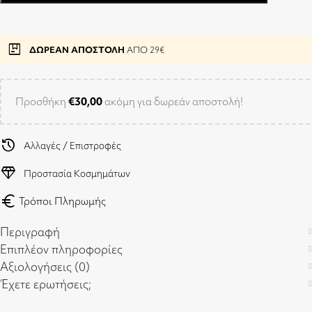
package
ΔΩΡΕΑΝ ΑΠΟΣΤΟΛΗ
ΑΠΟ 29€
Προσθήκη
€
30,00
ακόμη για δωρεάν αποστολή!
history
Αλλαγές / Επιστροφές
diamond
Προστασία Κοσμημάτων
euro
Τρόποι Πληρωμής
Περιγραφή
Επιπλέον πληροφορίες
Αξιολογήσεις (0)
Έχετε ερωτήσεις;