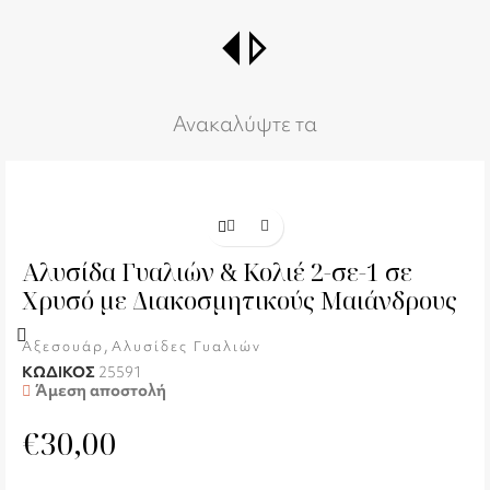
switch_right
Ανακαλύψτε τα
Αλυσίδα Γυαλιών & Κολιέ 2-σε-1 σε
Χρυσό με Διακοσμητικούς Μαιάνδρους
,
Αξεσουάρ
Αλυσίδες Γυαλιών
ΚΩΔΙΚΟΣ
25591
Άμεση αποστολή
€
30,00