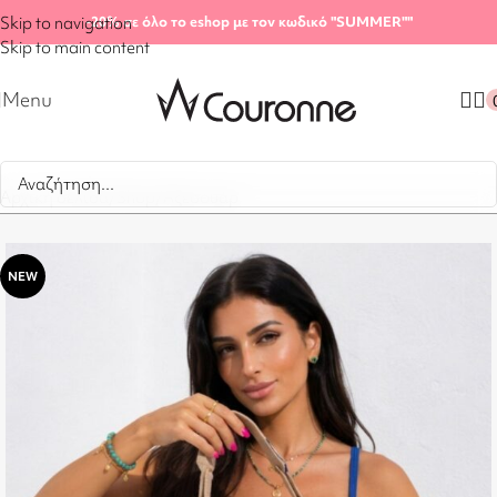
Skip to navigation
-20%
σε όλο το eshop με τον κωδικό "SUMMER"
"
Skip to main content
Menu
Αρχική σελίδα
/
Shop
/
Αξεσουάρ
NEW