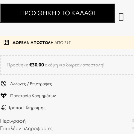
ΠΡΟΣΘΉΚΗ ΣΤΟ ΚΑΛΆΘΙ
package
ΔΩΡΕΑΝ ΑΠΟΣΤΟΛΗ
ΑΠΟ 29€
Προσθήκη
€
30,00
ακόμη για δωρεάν αποστολή!
history
Αλλαγές / Επιστροφές
diamond
Προστασία Κοσμημάτων
euro
Τρόποι Πληρωμής
Περιγραφή
Επιπλέον πληροφορίες