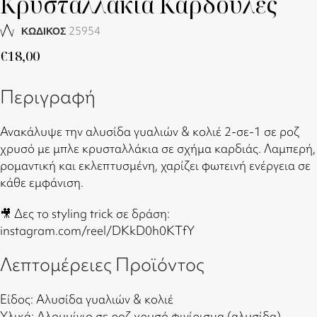
Κρυσταλλάκια Καρδούλες
25954
ΚΩΔΙΚΟΣ
€
18,00
Περιγραφή
Ανακάλυψε την αλυσίδα γυαλιών & κολιέ 2-σε-1 σε ροζ
χρυσό με μπλε κρυσταλλάκια σε σχήμα καρδιάς. Λαμπερή,
ρομαντική και εκλεπτυσμένη, χαρίζει φωτεινή ενέργεια σε
κάθε εμφάνιση.
🎥 Δες το styling trick σε δράση:
instagram.com/reel/DKkD0h0KTfY
Λεπτομέρειες Προϊόντος
Είδος: Αλυσίδα γυαλιών & κολιέ
Υλικά: Αλουμίνιο σε ροζ χρυσό φινίρισμα (αλυσίδα),