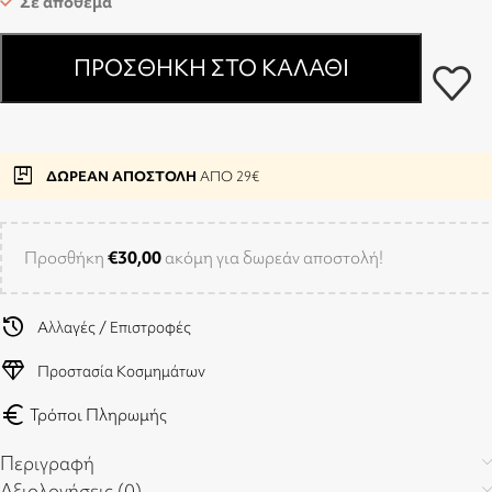
Σε απόθεμα
ΠΡΟΣΘΉΚΗ ΣΤΟ ΚΑΛΆΘΙ
package
ΔΩΡΕΑΝ ΑΠΟΣΤΟΛΗ
ΑΠΟ 29€
Προσθήκη
€
30,00
ακόμη για δωρεάν αποστολή!
history
Αλλαγές / Επιστροφές
diamond
Προστασία Κοσμημάτων
euro
Τρόποι Πληρωμής
Περιγραφή
Αξιολογήσεις (0)