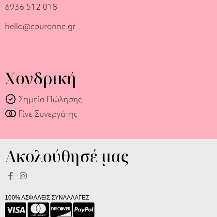
6936 512 018
hello@couronne.gr
Χονδρική
verified
Σημεία Πώλησης
join_full
Γίνε Συνεργάτης
Ακολούθησέ μας
100% ΑΣΦΑΛΕΙΣ ΣΥΝΑΛΛΑΓΕΣ