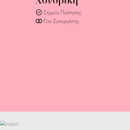
verified
Σημεία Πώλησης
join_full
Γίνε Συνεργάτης