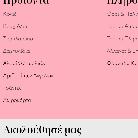
Κολιέ
Όροι & Πολι
Βραχιόλια
Τρόποι Αποσ
Σκουλαρίκια
Τρόποι Πλη
Δαχτυλίδια
Αλλαγές & Ε
Αλυσίδες Γυαλιών
Φροντίδα Κ
Αριθμοί των Αγγέλων
Τσάντες
Δωροκάρτα
Ακολούθησέ μας