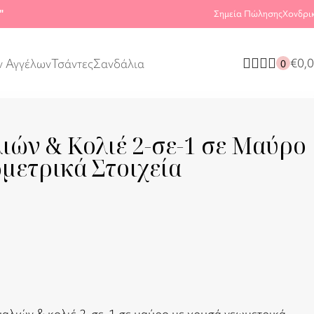
"
Σημεία Πώλησης
Χονδρι
€
0,
ν Αγγέλων
Τσάντες
Σανδάλια
0
ιών & Κολιέ 2-σε-1 σε Μαύρο
μετρικά Στοιχεία
αλιών & κολιέ 2-σε-1 σε μαύρο με χρυσά γεωμετρικά