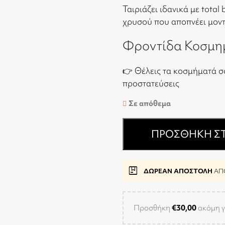
Ταιριάζει ιδανικά με total
χρυσού που αποπνέει μοντ
Φροντίδα Κοσμη
👉 Θέλεις τα κοσμήματά σ
προστατεύσεις
Σε απόθεμα
ΠΡΟΣΘΉΚΗ ΣΤ
package
ΔΩΡΕΑΝ ΑΠΟΣΤΟΛΗ
ΑΠΟ
Προσθήκη
€
30,00
ακόμη γ