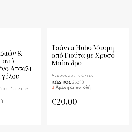
Τσάντα Hobo Μαύρη
αλιών &
από Γιούτα με Χρυσό
1 από
Μαίανδρο
νο Ατσάλι
γγέλου
,
Αξεσουάρ
Τσάντες
ΚΩΔΙΚΟΣ
25298
Άμεση αποστολή
ίδες Γυαλιών
€
20,00
λή