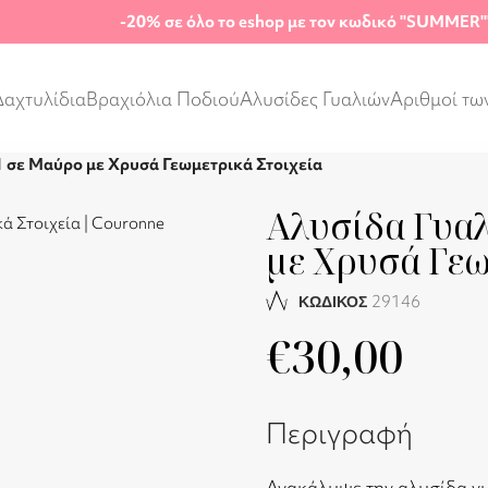
-20%
σε όλο το eshop με τον κωδικό "SUMMER"
Δαχτυλίδια
Βραχιόλια Ποδιού
Αλυσίδες Γυαλιών
Αριθμοί τω
1 σε Μαύρο με Χρυσά Γεωμετρικά Στοιχεία
Αλυσίδα Γυαλ
με Χρυσά Γεω
29146
ΚΩΔΙΚΟΣ
€
30,00
Περιγραφή
Ανακάλυψε την αλυσίδα γυ