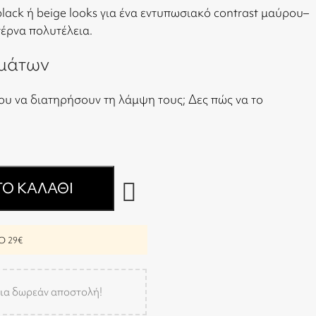
 black ή beige looks για ένα εντυπωσιακό contrast μαύρου–
έρνα πολυτέλεια.
μάτων
ου να διατηρήσουν τη λάμψη τους;
Δες πώς να το
Ο ΚΑΛΆΘΙ
 29€
ια δωρεάν αποστολή!