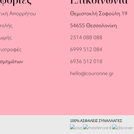
τική Απορρήτου
Θεμιστοκλή Σοφούλη 19
τολής
54655 Θεσσαλονίκη
ρωμής
2314 088 088
πιστροφές
6999 512 084
οσμημάτων
6936 512 018
hello@couronne.gr
100% ΑΣΦΑΛΕΙΣ ΣΥΝΑΛΛΑΓΕΣ