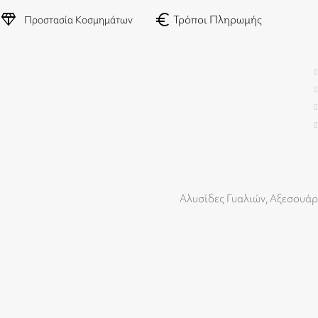
diamond
euro
Τρόποι Πληρωμής
Προστασία Κοσμημάτων
Αλυσίδες Γυαλιών
,
Αξεσουάρ