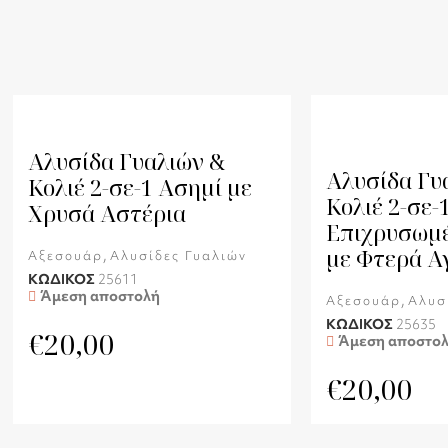
Αλυσίδα Γυαλιών &
Αλυσίδα Γυ
Κολιέ 2-σε-1 Ασημί με
Κολιέ 2-σε-
Χρυσά Αστέρια
Επιχρυσωμέ
με Φτερά Α
,
Αξεσουάρ
Αλυσίδες Γυαλιών
ΚΩΔΙΚΟΣ
25611
Άμεση αποστολή
,
Αξεσουάρ
Αλυσ
ΚΩΔΙΚΟΣ
25635
€
20,00
Άμεση αποστο
€
20,00