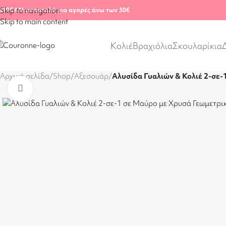
ΩΡΕΑΝ αποστολή για αγορές άνω των 30€
Skip to navigation
Skip to main content
Κολιέ
Βραχιόλια
Σκουλαρίκια
Αρχική σελίδα
/
Shop
/
Αξεσουάρ
/
Αλυσίδα Γυαλιών & Κολιέ 2-σε-
Click to enlarge