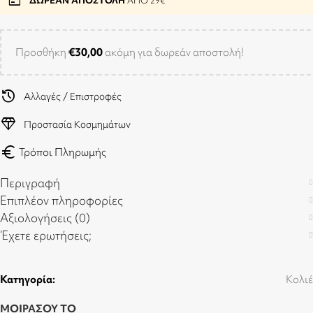
package
ΔΩΡΕΑΝ ΑΠΟΣΤΟΛΗ
ΑΠΟ 29€
Προσθήκη
€
30,00
ακόμη για δωρεάν αποστολή!
history
Αλλαγές / Επιστροφές
diamond
Προστασία Κοσμημάτων
euro
Τρόποι Πληρωμής
Περιγραφή
Επιπλέον πληροφορίες
Αξιολογήσεις (0)
Έχετε ερωτήσεις;
Κατηγορία:
Κολιέ
ΜΟΙΡΑΣΟΥ ΤΟ