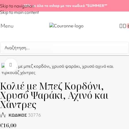
Skip to navigation
-20%
σε όλο το eshop με τον κωδικό "SUMMER"
"
Skip to main content
Menu
Αρχική σελίδα
/
Shop
/
Κολιέ
Click to enlarge
Κολιέ με Μπεζ Κορδόνι,
Χρυσό Ψαράκι, Αχινό και
Χάντρες
30776
ΚΩΔΙΚΟΣ
€
16,00