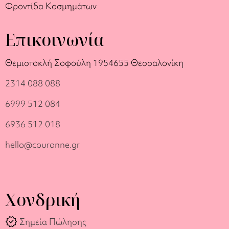
Φροντίδα Κοσμημάτων
Επικοινωνία
Θεμιστοκλή Σοφούλη 19
54655 Θεσσαλονίκη
2314 088 088
6999 512 084
6936 512 018
hello@couronne.gr
Χονδρική
verified
Σημεία Πώλησης