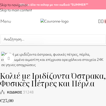
Skip to navigation
-20%
σε όλο το eshop με τον κωδικό "SUMMER"
"
Skip to main content
Menu
Αρχική σελίδα
/
Shop
/
Κολιέ
Click to enlarge
Κολιέ με Ιριδίζοντα Όστρακα,
Φυσικές Πέτρες και Πέρλα
31248
ΚΩΔΙΚΟΣ
€
25,00