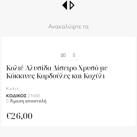
switch_right
Ανακαλύψτε τα
Κολιέ Αλυσίδα Δίσειρο Χρυσό με
Κόκκινες Καρδούλες και Κοχύλι
Κολιέ
ΚΩΔΙΚΟΣ
27600
Άμεση αποστολή
€
26,00