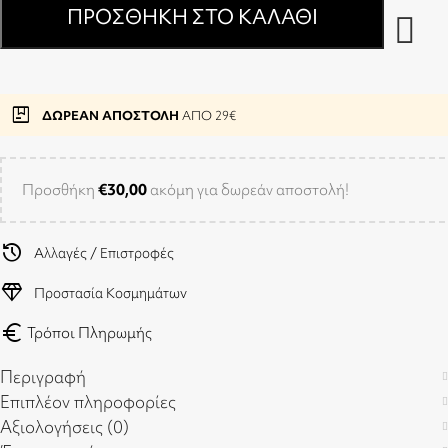
ΠΡΟΣΘΉΚΗ ΣΤΟ ΚΑΛΆΘΙ
package
ΔΩΡΕΑΝ ΑΠΟΣΤΟΛΗ
ΑΠΟ 29€
Προσθήκη
€
30,00
ακόμη για δωρεάν αποστολή!
history
Αλλαγές / Επιστροφές
diamond
Προστασία Κοσμημάτων
euro
Τρόποι Πληρωμής
Περιγραφή
Επιπλέον πληροφορίες
Αξιολογήσεις (0)