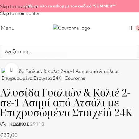
Skip to navigation
-20%
σε όλο το eshop με τον κωδικό "SUMMER"
"
Skip to main content
Menu
Αρχική σελίδα
/
Shop
/
Αξεσουάρ
Click to enlarge
Αλυσίδα Γυαλιών & Κολιέ 2-
σε-1 Ασημί από Ατσάλι με
Επιχρυσωμένα Στοιχεία 24Κ
29118
ΚΩΔΙΚΟΣ
€
25,00