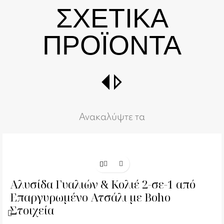
ΣΧΕΤΙΚΑ
ΠΡΟΪΟΝΤΑ
switch_right
Ανακαλύψτε τα
Αλυσίδα Γυαλιών & Κολιέ 2-σε-1 από
Επαργυρωμένο Ατσάλι με Boho
Στοιχεία