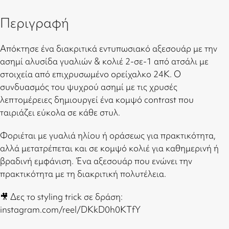
Περιγραφή
Απόκτησε ένα διακριτικά εντυπωσιακό αξεσουάρ με την
ασημί αλυσίδα γυαλιών & κολιέ 2-σε-1 από ατσάλι με
στοιχεία από επιχρυσωμένο ορείχαλκο 24Κ. Ο
συνδυασμός του ψυχρού ασημί με τις χρυσές
λεπτομέρειες δημιουργεί ένα κομψό contrast που
ταιριάζει εύκολα σε κάθε στυλ.
Φοριέται με γυαλιά ηλίου ή οράσεως για πρακτικότητα,
αλλά μετατρέπεται και σε κομψό κολιέ για καθημερινή ή
βραδινή εμφάνιση. Ένα αξεσουάρ που ενώνει την
πρακτικότητα με τη διακριτική πολυτέλεια.
🎥 Δες το styling trick σε δράση:
instagram.com/reel/DKkD0h0KTfY