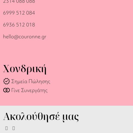
2314 088 088
6999 512 084
6936 512 018
hello@couronne.gr
Χονδρική
verified
Σημεία Πώλησης
join_full
Γίνε Συνεργάτης
Ακολούθησέ μας